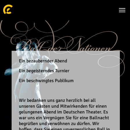
Zum Hauptinhalt springen
Skip to page footer
Ein bezaubernder Abend
Ein begeisterndes Turnier
Ein beschwingtes Publikum
Wir bedanken uns ganz herzlich bei all
unseren Gästen und Mitwirkenden für einen
gelungenen Abend im Deutschen Theater. Es
war uns ein Vergnügen Sie für eine Ballnacht
begrüßen und verwöhnen zu dürfen. Wir
hoffen, dass Sie einen unvergesslichen Ball in